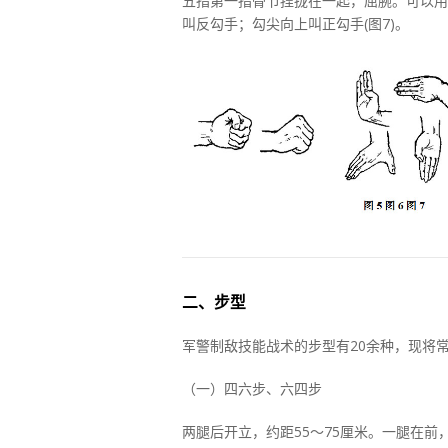
五指第一指骨节捏拢在一起，屈腕。可以用
叫反勾手；勾尖向上叫正勾手(图7)。
二、步型
军警制敌技能战术的步型有20余种，现将常
（一）四六步、六四步
两腿后开立，约距55～75厘米。一腿在前