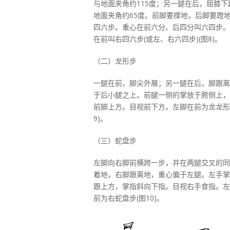
与地面夹角约115度；另一腿在后，屈膝下
地面夹角约65度。前脚要撑地，后脚要蹬
四六步。重心在前六分、后四分叫六四步。
在前叫右四六步(或左、右六四步)(图8)。
（二）龙形步
一腿在前，脚尖外展；另一腿在后，脚跟离
于后小腿之上。前腿一侧的掌放于胯侧上，
前脚上方。目视前下方。左脚在前为龙龙形
9)。
（三）蛇盘步
左脚向右脚前横跨一步，并在两腿交叉的同
着地，右脚跟离地，重心偏于左腿。左手掌
跟上方，掌指斜向下指。目视右手食指。左
前为右蛇盘步(图10)。