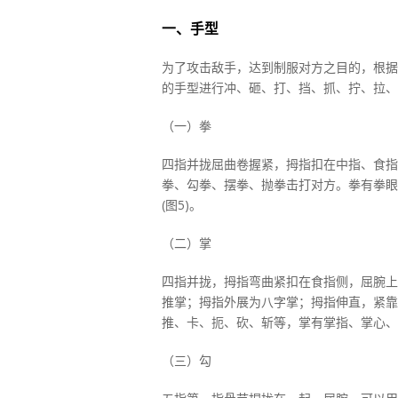
一、手型
为了攻击敌手，达到制服对方之目的，根据
的手型进行冲、砸、打、挡、抓、拧、拉、
（一）拳
四指并拢屈曲卷握紧，拇指扣在中指、食指
拳、勾拳、摆拳、抛拳击打对方。拳有拳眼
(图5)。
（二）掌
四指并拢，拇指弯曲紧扣在食指侧，屈腕上
推掌；拇指外展为八字掌；拇指伸直，紧靠
推、卡、扼、砍、斩等，掌有掌指、掌心、掌
（三）勾