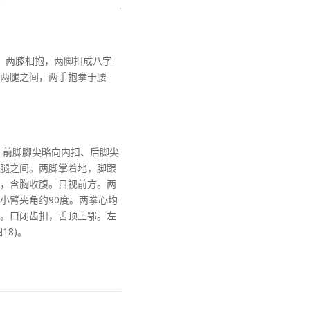
，两膝相抱，两脚扣成八字
两腿之间，两手抱拳于腰
。前脚脚尖略向内扣、后脚尖
腿之间。两脚掌着地，脚跟
，含胸收腹。目视前方。两
小臂夹角约90度。两拳心均
。口闭齿扣，舌顶上鄂。左
18)。