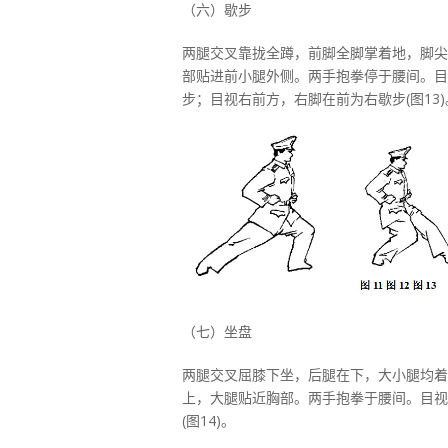
（六）歇步
两腿交叉靠拢全蹲，前脚全脚掌着地，脚尖
部贴进前小腿外侧。两手抱拳停于腰间。目
步；目视右前方，右脚在前为右歇步(图13)
（七）坐盘
两腿交叉屈膝下坐，后腿在下，大小腿均着
上，大腿贴近胸部。两手抱拳于腰间。目视
(图14)。