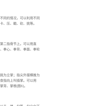
不同的情况，可以利用不同
卡、压、戳、砍、挑等。
第二指骨节上。可以用直
、拳心、拳背、拳面、拳轮
挑为立掌；指尖外摆横推为
食指向上叫插掌。可以用
背、掌根(图6)。