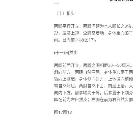
（十）扣步
两脚平行开立，两脚间距为本人脚长之3倍
形，屈膝上蹲，全脚掌着地，身体重心落于
间。目向前平视(图17)。
(十一)自然步
两脚前后开立，两脚之间相距30～50厘米
斜向前方。两腿自然弯屈，身体重心落于两
微向上掀起。身体侧向对方，上体微向前倾
臂自然弯屈，两肘自然下垂，前屈上抬。大
向内下方。前拳略高于肩，后拳置于下颌旁
脚在前为左自然步；右脚在前为右自然步(图
图17图18