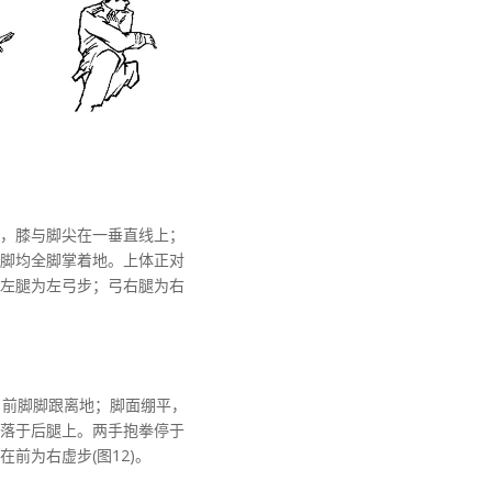
，膝与脚尖在一垂直线上；
脚均全脚掌着地。上体正对
左腿为左弓步；弓右腿为右
，前脚脚跟离地；脚面绷平，
落于后腿上。两手抱拳停于
前为右虚步(图12)。