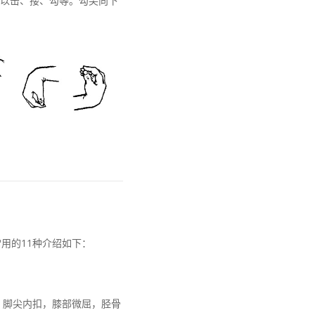
以击、搂、勾等。勾尖向下
用的11种介绍如下：
，脚尖内扣，膝部微屈，胫骨