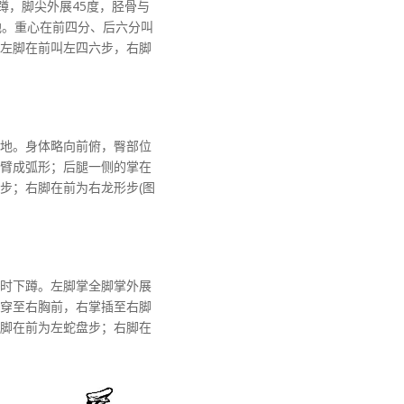
蹲，脚尖外展45度，胫骨与
地。重心在前四分、后六分叫
左脚在前叫左四六步，右脚
地。身体略向前俯，臀部位
臂成弧形；后腿一侧的掌在
步；右脚在前为右龙形步(图
时下蹲。左脚掌全脚掌外展
穿至右胸前，右掌插至右脚
脚在前为左蛇盘步；右脚在