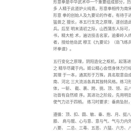
形意拳是中华武术中一个重要组成部分，历
多 人精于此道炉火纯青。形意拳相传为南
形意 拳的创始人及九要论的作者，有待于
猛兽之 擅长，本五行生克之原理，遂创造
兵。后至 明末清初之际，山西蒲东人际可
书，精大枪 术，遍访技击名家，逾秦岭入
者，授给他岳武 穆王《九要论》（岳飞练
环拳谱》。
五行变化之原理，阴阳造化之枢机，起落进
之 精华尽藏于内。姬公精心会悟身体力行
其理 于一本，通其形于万殊，具名取意自
南、河北 三大流派各具其独特风格。练习
体，一斩、 截、裹、跨、挑、顶、领、云
功皆有自然顺 序。其进功之阶段，先用明
使气力达于四梢。 练习时要求：垂肩坠肘
遵循：顶、扣、圆、敏、垂、抱、月、挺八
膝、 肩与髋、心与意、意与气、气与力内
八要、 二总、三毒、五恶、六猛、六方、