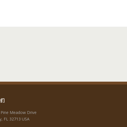
我们
 Pine Meadow Drive
y, FL 32713 USA