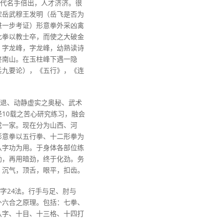
代名手倍出，人才济济。很
宋岳武穆王发明（岳飞是否为
进一步考证）形意拳外采凶禽
此拳以教士卒，而使之大破金
，字龙峰，字龙峰，幼熟读诗
终南山。在玉柱峰下遇一隐
兵九要论），《五行》，《连
退、动静虚实之奥秘、武术
经10载之苦心研究练习，融会
成一家。现在分为山西、河
形意拳以五行拳、十二形拳为
八字功为用。于身体各部位练
劲，再用暗劲，终于化劲。务
，沉气，顶舌，眼平，扣齿。
字24法。行手与足、肘与
外六合之原理。包括：七拳、
八字、十目、十三格、十四打