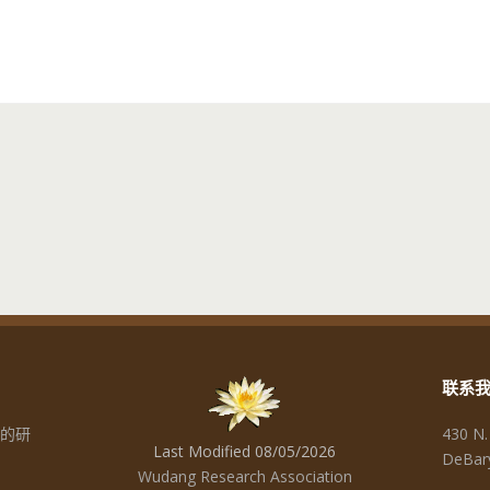
联系
的研
430 N.
Last Modified 08/05/2026
DeBar
Wudang Research Association