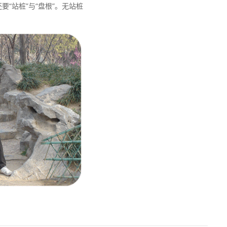
“站桩”与“盘根”。无站桩