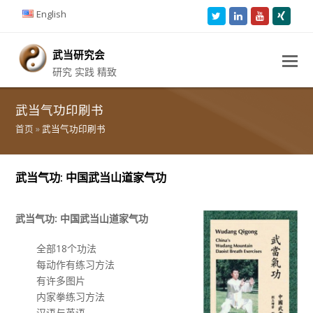
English
Twitter
LinkedIn
Youtube
Xing
武当研究会
研究 实践 精致
武当气功印刷书
首页
»
武当气功印刷书
武当气功: 中国武当山道家气功
武当气功: 中国武当山道家气功
全部18个功法
每动作有练习方法
有许多图片
内家拳练习方法
汉语与英语