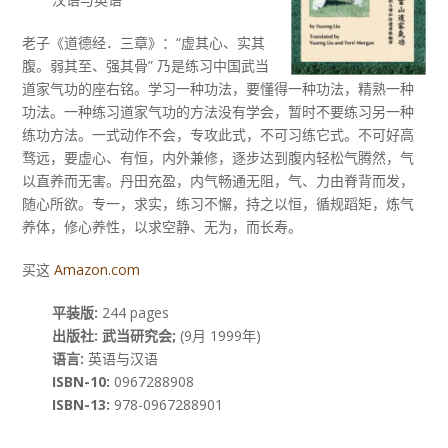
老子《道德经．三章》：“虚其心、实其
腹。弱其至、强其骨” 乃是练习中国武当
道家气功的座右铭。学习一种功法，要懂得一种功法，精熟一种
功法。一种练习道家气功的方法没有学会，暂时不要练习另一种
练功方法。一式动作不会，专攻此式，不可习练它式。不可好高
骛远，要虚心、有恒，内外兼修，逐步达到腹内轻松气腾然，气
以直养而无害。丹田充盈，内气畅通无阻，气、力由脊背而发，
随心所欲。专一，求实，练习不懈，持之以恒，循规蹈矩，炼气
养体，修心养性，以求空静、无为，而长寿。
买这
Amazon.com
平装版:
244 pages
出版社: 武当研究会;
(9月 1999年)
语言:
英语与汉语
ISBN-10:
0967288908
ISBN-13:
978-0967288901