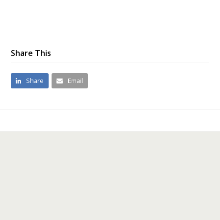
Share This
Share
Email