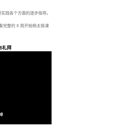
对实践各个方面的逐步指导。
看完整的 8 周开始杨太极课
8礼拜