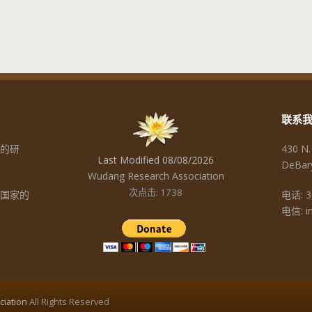
联系
的研
430 N.
Last Modified 08/08/2026
DeBar
Wudang Research Association
次点击: 1738
个国家的
电话: 3
电信: in
iation
All Rights Reserved