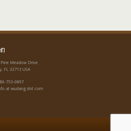
我们
 Pine Meadow Drive
y, FL 32713 USA
86-753-0897
fo at wudang dot com