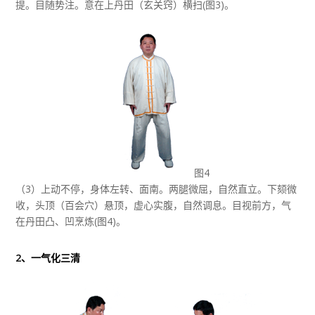
提。目随势注。意在上丹田（玄关窍）横扫(图3)。
图4
（3）上动不停，身体左转、面南。两腿微屈，自然直立。下颏微
收，头顶（百会穴）悬顶，虚心实腹，自然调息。目视前方，气
在丹田凸、凹烹炼(图4)。
2、一气化三清