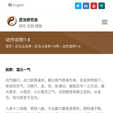
English
Twitter
LinkedIn
Youtube
Xing
武当研究会
研究 实践 精致
动作说明1-8
首页
»
武当太极拳
»
武当太极拳108势
»
动作说明1-8
起势：混元一气
内气循行，点穴卸骨诸术，都以练气养身为本。在名师传授下 ，
收敛先天气，习练行、走、坐、卧诸功，施抱无守一之方法，循
大周天、小周天、小小周天之气，达到炼性修真之目的。从妄
为、有为而至于无为。
人身十二经络、奇经八脉，与五脏六腑息息相关，阴经通于脏、