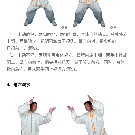
图8
图9
（1）上动略停，两脚蹬地，两腿伸直，身体自然站立。臂膀外旋
上翻，两掌随之上托阴阳掌置于颌侧。掌心向对，指尖斜向上。
目视前上方(图8)。
（2）上动不停，两腿伸直身体起立。臂膀内旋上翻，两手上推成
阳掌，掌心向前上，指尖相对托天，置于额头前方。同时，身体
微向后仰，目从两手间上视远方(图9)。
4、鼍龙戏水