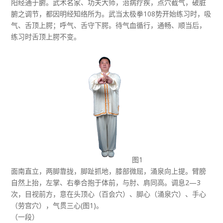
阳经通于腑。武术名家、功夫大师，治病疗疾，点穴截气，破脏
腑之调节，都因明经知络所为。武当太极拳108势开始练习时，吸
气、舌顶上腭；呼气、舌守下腭。待气血循行，通畅、顺当后，
练习时舌顶上腭不变。
图1
面南直立，两脚靠拢，脚趾抓地，膝部微屈，涌泉向上提。臂膀
自然上抬，左掌、右拳合抱于体前，与肘、肩同高。调息2—3
次，目视前方，意在头顶心（百会穴）、脚心（涌泉穴）、手心
（劳宫穴），气贯三心(图1)。
（一段）