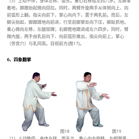
（3）上动不停，身体左转、面东。重心右移成左四六步。左脚掌
着地，脚跟抬起微向回拉。同时，两臂外旋两手从体侧向上、向
前弧形上翻。指尖向前下，掌心向内下，置于两乳前。而后，左
脚尖抬起，脚跟蹭地向前进，行至前脚掌处向下压，脚趾抓地。
重心微向左移，左腿屈蹲；右脚蹬地跟进成左六四步。同时，臂
微内旋，两手由乳前向下、向前弧形推出，指尖向前上，掌心
（劳宫穴）与乳同高。目视前方(图17)。
6、四象翻掌
图18
图19
（1）上动略停，身体左转、面东北。重心向右侧移，左脚跟离