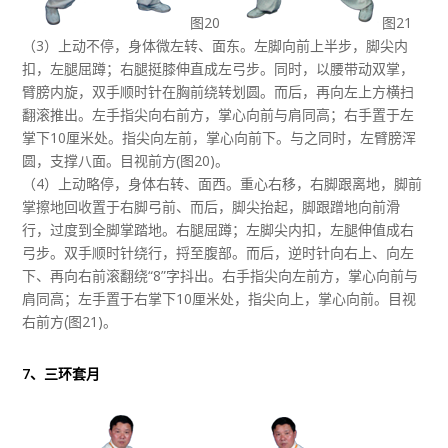
图20
图21
（3）上动不停，身体微左转、面东。左脚向前上半步，脚尖内
扣，左腿屈蹲；右腿挺膝伸直成左弓步。同时，以腰带动双掌，
臂膀内旋，双手顺时针在胸前绕转划圆。而后，再向左上方横扫
翻滚推出。左手指尖向右前方，掌心向前与肩同高；右手置于左
掌下10厘米处。指尖向左前，掌心向前下。与之同时，左臂膀浑
圆，支撑八面。目视前方(图20)。
（4）上动略停，身体右转、面西。重心右移，右脚跟离地，脚前
掌擦地回收置于右脚弓前、而后，脚尖抬起，脚跟蹭地向前滑
行，过度到全脚掌踏地。右腿屈蹲；左脚尖内扣，左腿伸值成右
弓步。双手顺时针绕行，捋至腹部。而后，逆时针向右上、向左
下、再向右前滚翻绕“8”字抖出。右手指尖向左前方，掌心向前与
肩同高；左手置于右掌下10厘米处，指尖向上，掌心向前。目视
右前方(图21)。
7、三环套月