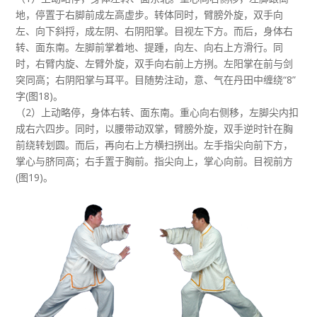
地，停置于右脚前成左高虚步。转体同时，臂膀外旋，双手向
左、向下斜捋，成左阴、右阴阳掌。目视左下方。而后，身体右
转、面东南。左脚前掌着地、提踵，向左、向右上方滑行。同
时，右臂内旋、左臂外旋，双手向右前上方挒。左阳掌在前与剑
突同高；右阴阳掌与耳平。目随势注动，意、气在丹田中缠绕“8”
字(图18)。
（2）上动略停，身体右转、面东南。重心向右侧移，左脚尖内扣
成右六四步。同时，以腰带动双掌，臂膀外旋，双手逆时针在胸
前绕转划圆。而后，再向右上方横扫挒出。左手指尖向前下方，
掌心与脐同高；右手置于胸前。指尖向上，掌心向前。目视前方
(图19)。