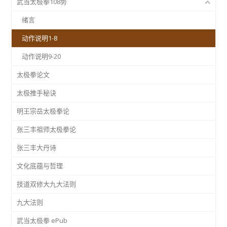
武当太极拳108势
绪言
动作说明1-8
动作说明9-20
太极拳论文
太极推手秘诀
明王宗岳太极拳论
张三丰祖师太极拳论
张三丰大丹诗
文化底蕴与哲理
技道双修大九大法则
九大法则
武当太极拳 ePub