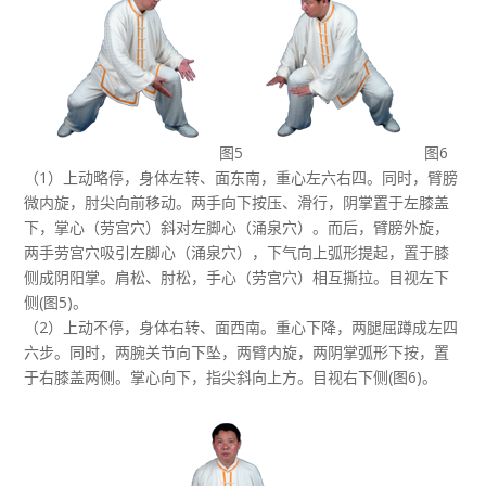
图5
图6
（1）上动略停，身体左转、面东南，重心左六右四。同时，臂膀
微内旋，肘尖向前移动。两手向下按压、滑行，阴掌置于左膝盖
下，掌心（劳宫穴）斜对左脚心（涌泉穴）。而后，臂膀外旋，
两手劳宫穴吸引左脚心（涌泉穴），下气向上弧形提起，置于膝
侧成阴阳掌。肩松、肘松，手心（劳宫穴）相互撕拉。目视左下
侧(图5)。
（2）上动不停，身体右转、面西南。重心下降，两腿屈蹲成左四
六步。同时，两腕关节向下坠，两臂内旋，两阴掌弧形下按，置
于右膝盖两侧。掌心向下，指尖斜向上方。目视右下侧(图6)。