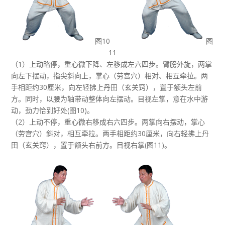
图10
图
11
（1）上动略停，重心微下降、左移成左六四步。臂膀外旋，两掌
向左下摆动，指尖斜向上，掌心（劳宫穴）相对、相互牵拉。两
手相距约30厘米，向左轻拂上丹田（玄关窍），置于额头左前
方。同时，以腰为轴带动整体向左摆动。目视左掌，意在水中游
动，劲力恰到好处(图10)。
（2）上动不停，重心微右移成右六四步。两掌向右摆动，掌心
（劳宫穴）斜对，相互牵拉。两手相距约30厘米，向右轻拂上丹
田（玄关窍），置于额头右前方。目视右掌(图11)。