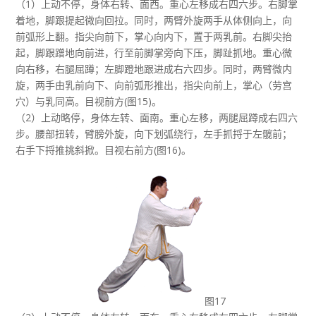
（1）上动不停，身体右转、面西。重心左移成右四六步。右脚掌
着地，脚跟提起微向回拉。同时，两臂外旋两手从体侧向上，向
前弧形上翻。指尖向前下，掌心向内下，置于两乳前。右脚尖抬
起，脚跟蹭地向前进，行至前脚掌旁向下压，脚趾抓地。重心微
向右移，右腿屈蹲；左脚蹬地跟进成右六四步。同时，两臂微内
旋，两手由乳前向下、向前弧形推出，指尖向前上，掌心（劳宫
穴）与乳同高。目视前方(图15)。
（2）上动略停，身体左转、面南。重心左移，两腿屈蹲成右四六
步。腰部扭转，臂膀外旋，向下划弧绕行，左手抓捋于左髋前；
右手下捋推挑斜掀。目视右前方(图16)。
图17