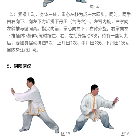
图14
（5）紧接上动，身体左转，重心左移为成左六四步。同时，两手
由右向下、向左下方轻拂下丹田（气海穴）。左臂内旋，左掌向
左斜推与髋同高。指尖向前，掌心向左下；右臂外旋，右掌向左
下推插(本动作初练时按左、右、左摇身摆动3次，待有一些功夫
后，要摇身摆动拂扫5次；上丹田2次、中丹田2次、下丹田1次)。
目随势注(图14)。
5、阴阳两仪
图15
图16