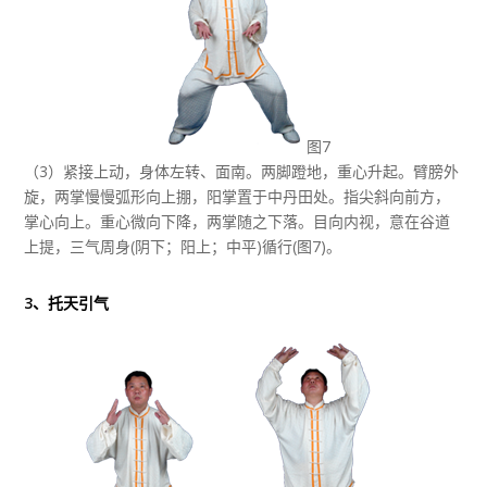
图7
（3）紧接上动，身体左转、面南。两脚蹬地，重心升起。臂膀外
旋，两掌慢慢弧形向上掤，阳掌置于中丹田处。指尖斜向前方，
掌心向上。重心微向下降，两掌随之下落。目向内视，意在谷道
上提，三气周身(阴下；阳上；中平)循行(图7)。
3、托天引气