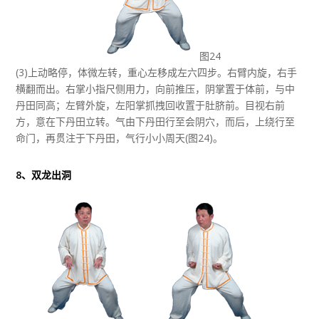
图24
(3)上动略停，体微左转，重心左移成左六四步。右臂内旋，右手
横翻而出。右掌小指尺侧用力，向前推压，阴掌置于体前，与中
丹田同高；左臂外旋，左阳掌抓拽回收置于肚脐前。目视右前
方，意在下丹田立转。气由下丹田行至会阴穴，而后，上绕行至
命门，再贯注于下丹田，气行小小周天(图24)。
8、双龙出洞