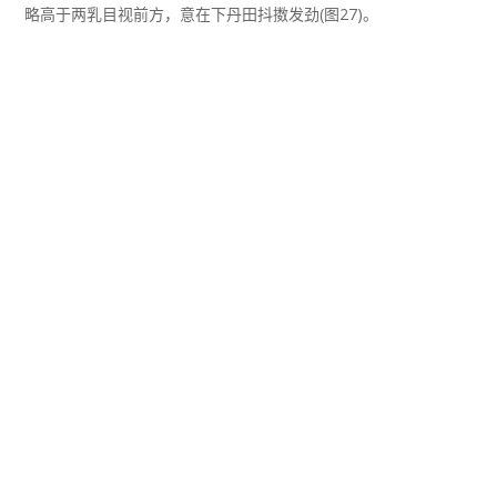
略高于两乳目视前方，意在下丹田抖擞发劲(图27)。