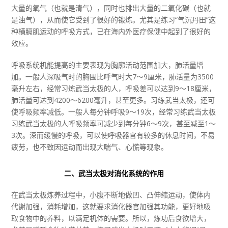
大量的氧气（也就是清气），同时也排出大量的二氧化碳（也就
是浊气），从而使它受到了很好的锻炼。尤其是练习“气沉丹田”这
种横膈肌运动的呼吸方式，已在海内外医疗保健中起到了很好的
效应。
呼吸系统机能提高的主要表现为胸廓活动范围加大，肺活量增
加。一般人深吸气时的胸围比呼气时大7～9厘米，肺活量为3500
毫升左右，经常习炼武当太极的人，呼吸差可以达到9～18厘米，
肺活量可达到4200～6200毫升，甚至更多。习练武当太极，还可
使呼吸频率减低。一般人每分钟呼吸9～19次，经常习练武当太极
习练武当太极的人呼吸频率可减少到每分钟6～9次，甚至减至1～
3次。深而缓慢的呼吸，可以使呼吸器官有较多的休息时间，不易
疲劳，也不致因运动而出现大喘气、心慌等现象。
二、武当太极对消化系统的作用
在武当太极炼养过程中，小腹不断地做凹、凸伸缩运动，使体内
代谢加强，消耗增加，这就要求消化器官加强其功能，更好地吸
取食物中的养料，以满足机体的需要。所以，炼功后食欲增大，