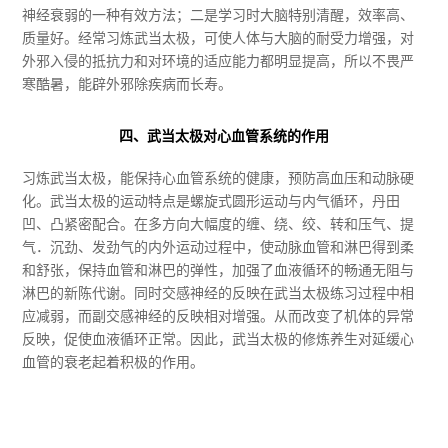
神经衰弱的一种有效方法；二是学习时大脑特别清醒，效率高、
质量好。经常习炼武当太极，可使人体与大脑的耐受力增强，对
外邪入侵的抵抗力和对环境的适应能力都明显提高，所以不畏严
寒酷暑，能辟外邪除疾病而长寿。
四、武当太极对心血管系统的作用
习炼武当太极，能保持心血管系统的健康，预防高血压和动脉硬
化。武当太极的运动特点是螺旋式圆形运动与内气循环，丹田
凹、凸紧密配合。在多方向大幅度的缠、绕、绞、转和压气、提
气．沉劲、发劲气的内外运动过程中，使动脉血管和淋巴得到柔
和舒张，保持血管和淋巴的弹性，加强了血液循环的畅通无阻与
淋巴的新陈代谢。同时交感神经的反映在武当太极练习过程中相
应减弱，而副交感神经的反映相对增强。从而改变了机体的异常
反映，促使血液循环正常。因此，武当太极的修炼养生对延缓心
血管的衰老起着积极的作用。