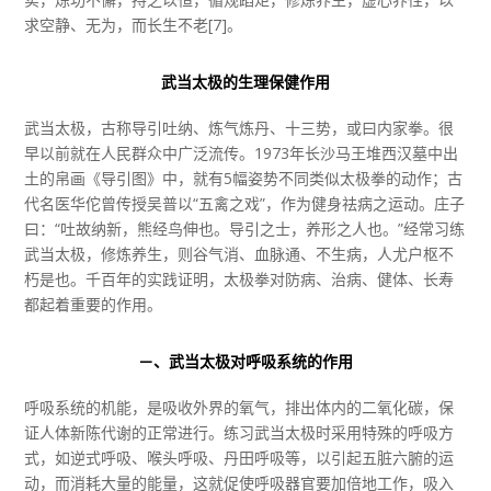
求空静、无为，而长生不老[7]。
武当太极的生理保健作用
武当太极，古称导引吐纳、炼气炼丹、十三势，或曰内家拳。很
早以前就在人民群众中广泛流传。1973年长沙马王堆西汉墓中出
土的帛画《导引图》中，就有5幅姿势不同类似太极拳的动作；古
代名医华佗曾传授吴普以“五禽之戏”，作为健身祛病之运动。庄子
曰：“吐故纳新，熊经鸟伸也。导引之士，养形之人也。”经常习练
武当太极，修炼养生，则谷气消、血脉通、不生病，人尤户枢不
朽是也。千百年的实践证明，太极拳对防病、治病、健体、长寿
都起着重要的作用。
－、武当太极对呼吸系统的作用
呼吸系统的机能，是吸收外界的氧气，排出体内的二氧化碳，保
证人体新陈代谢的正常进行。练习武当太极时采用特殊的呼吸方
式，如逆式呼吸、喉头呼吸、丹田呼吸等，以引起五脏六腑的运
动，而消耗大量的能量，这就促使呼吸器官要加倍地工作，吸入