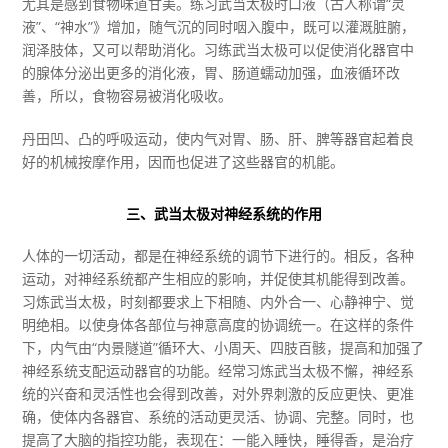
尤其是感到食物味道甘美。练习武当太极时口液（古人称谓“灵
液”、“神水”》增加，随气沉的同时咽入腹中，既可以灌溉脏腑，
润泽肢体，又可以帮助消化。习练武当太极可以促使消化器官中
的腺体分泌出更多的消化液，胃、肠道蠕动加强，血液循环改
善，所以，食物容易被消化吸收。
丹田凹、凸的呼吸运动，使内气对胃、肠、肝、脾等器官起着良
好的机械按摩作用，因而也促进了这些器官的机能。
三、武当太极对神经系统的作用
人体的一切活动，都是在神经系统的调节下进行的。相反，各种
运动，对神经系统都产生相应的影响，并促使其机能得到改善。
习炼武当太极，时刻都要求上下相随、内外合一、心静神宁、觉
明绝相。以使身体各部位与神意高度的协调统一。在这样的条件
下，内气由“内景隧道”循环大、小周天、四肢百骸，提高和加强了
神经系统支配运动器官的功能。经常习炼武当太极不懈，神经系
统的兴奋和灵活性也会得到改善，对外界刺激的反应更快、更准
确，使体内各器官、系统的活动更灵活、协调、完整。同时，也
提高了大脑的指控功能，表现在：一能入睡快，睡得香，是治疗