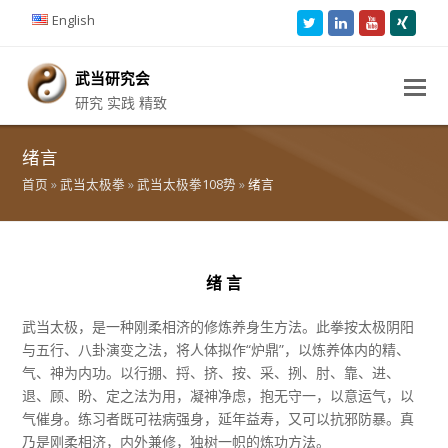
English
Twitter
LinkedIn
Youtube
Xing
武当研究会
研究 实践 精致
绪言
首页
»
武当太极拳
»
武当太极拳108势
»
绪言
绪 言
武当太极，是一种刚柔相济的修炼养身生方法。此拳按太极阴阳
与五行、八卦演变之法，将人体拟作“炉鼎”，以炼养体内的精、
气、神为内功。以行掤、捋、挤、按、采、挒、肘、靠、进、
退、顾、盼、定之法为用，凝神净虑，抱无守一，以意运气，以
气催身。练习者既可祛病强身，延年益寿，又可以抗邪防暴。真
乃是刚柔相济，内外兼修，独树一帜的炼功方法。