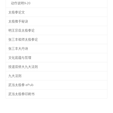
动作说明9-20
太极拳论文
太极推手秘诀
明王宗岳太极拳论
张三丰祖师太极拳论
张三丰大丹诗
文化底蕴与哲理
技道双修大九大法则
九大法则
武当太极拳 ePub
武当太极拳印刷书