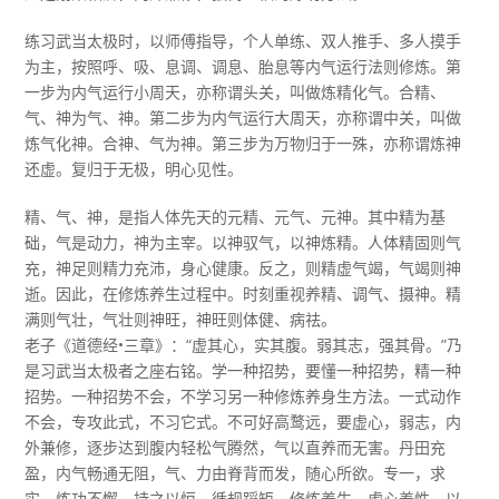
练习武当太极时，以师傅指导，个人单练、双人推手、多人摸手
为主，按照呼、吸、息调、调息、胎息等内气运行法则修炼。第
一步为内气运行小周天，亦称谓头关，叫做炼精化气。合精、
气、神为气、神。第二步为内气运行大周天，亦称谓中关，叫做
炼气化神。合神、气为神。第三步为万物归于一殊，亦称谓炼神
还虚。复归于无极，明心见性。
精、气、神，是指人体先天的元精、元气、元神。其中精为基
础，气是动力，神为主宰。以神驭气，以神炼精。人体精固则气
充，神足则精力充沛，身心健康。反之，则精虚气竭，气竭则神
逝。因此，在修炼养生过程中。时刻重视养精、调气、摄神。精
满则气壮，气壮则神旺，神旺则体健、病祛。
老子《道德经•三章》：“虚其心，实其腹。弱其志，强其骨。”乃
是习武当太极者之座右铭。学一种招势，要懂一种招势，精一种
招势。一种招势不会，不学习另一种修炼养身生方法。一式动作
不会，专攻此式，不习它式。不可好高鹜远，要虚心，弱志，内
外兼修，逐步达到腹内轻松气腾然，气以直养而无害。丹田充
盈，内气畅通无阻，气、力由脊背而发，随心所欲。专一，求
实，炼功不懈，持之以恒，循规蹈矩，修炼养生，虚心养性，以